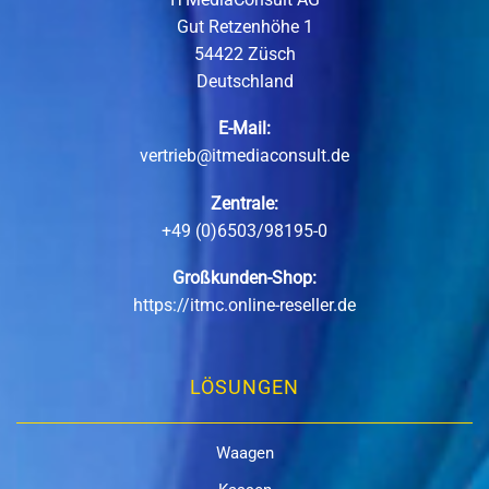
Gut Retzenhöhe 1
54422 Züsch
Deutschland
E-Mail:
vertrieb@itmediaconsult.de
Zentrale:
+49 (0)6503/98195-0
Großkunden-Shop:
https://itmc.online-reseller.de
LÖSUNGEN
Waagen