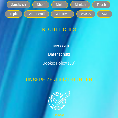
Sandwich
Shelf
Stele
Stretch
Touch
Triple
Video Wall
Windows
WXGA
XXL
RECHTLICHES
Impressum
Datenschutz
Cookie Policy (EU)
UNSERE ZERTIFIZIERUNGEN
ISO 9001