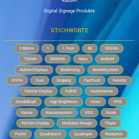
Kassen
Digital Signage Produkte
STICHWORTE
0.88mm
1
1.7mm
4K
500nits
700nits
3000nits
Akku
Android
Außen-Displays
Bedienung
Bestellsystem
DOOH
Dual
Eingang
Fastfood
Fenster
Fenster Display
FullHD
Gastronomie
Gondelkopf
High Brightness
Innen
IP55
Kasse
Kassensystem
KDS
Kiosk
Kitchen Display
Modulare Waage
Player
Poster
Quadratisch
Quadruple
Rezeption