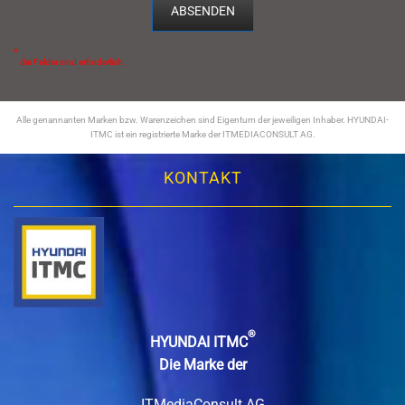
*
die Felder sind erforderlich.
Alle genannanten Marken bzw. Warenzeichen sind Eigentum der jeweiligen Inhaber. HYUNDAI-
ITMC ist ein registrierte Marke der ITMEDIACONSULT AG.
KONTAKT
®
HYUNDAI ITMC
Die Marke der
ITMediaConsult AG