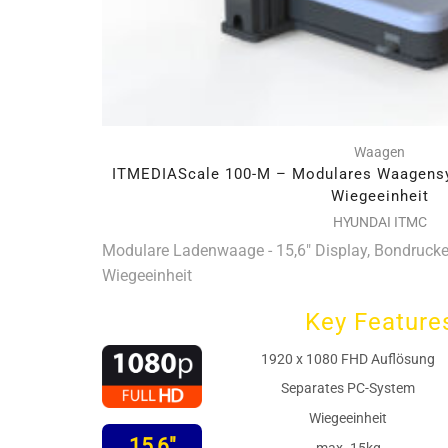
Waagen
ITMEDIAScale 100-M – Modulares Waagensy
Wiegeeinheit
HYUNDAI ITMC
Modulare Ladenwaage - 15,6" Display, Bondrucker
Wiegeeinheit
Key Feature
1920 x 1080 FHD Auflösung
Separates PC-System
Wiegeeinheit
15,6"