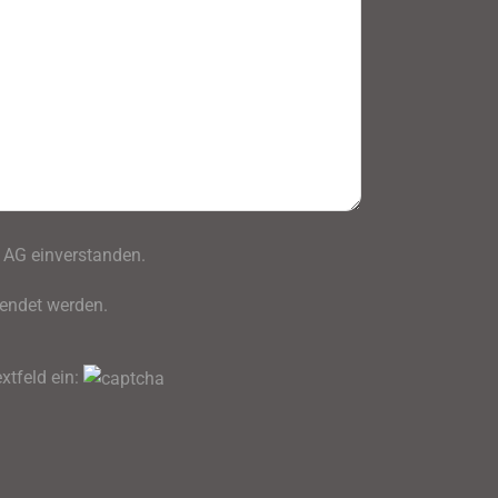
 AG einverstanden.
endet werden.
xtfeld ein: