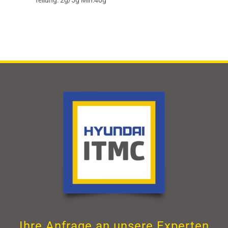
Teilung: 2g/5g Min:40g
Ihre Anfrage an unsere Experten