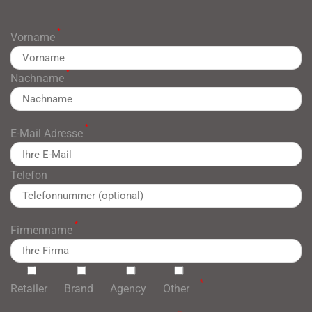
*
Vorname
*
Nachname
*
E-Mail Adresse
Telefon
*
Firmenname
*
Retailer
Brand
Agency
Other