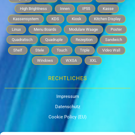
High Brightness
Innen
IP55
Kasse
Kassensystem
KDS
Kiosk
Kitchen Display
Linux
Menu Boards
Modulare Waage
Poster
Quadratisch
Quadruple
Rezeption
Sandwich
Shelf
Stele
Touch
Triple
Video Wall
Windows
WXGA
XXL
RECHTLICHES
Impressum
Datenschutz
Cookie Policy (EU)