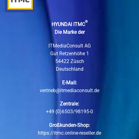
®
HYUNDAI ITMC
Die Marke der
ITMediaConsult AG
Gut Retzenhöhe 1
54422 Züsch
Deutschland
E-Mail:
vertrieb@itmediaconsult.de
Zentrale:
+49 (0)6503/98195-0
Großkunden-Shop:
https://itmc.online-reseller.de