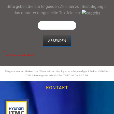
Bitte geben Sie die folgenden Zeichen zur Bestätigung in
das darunter dargestellte Textfeld ein:
*
die Felder sind erforderlich.
Alle genannanten Marken bzw. Warenzeichen sind Eigentum der jeweiligen Inhaber. HYUNDAI-
ITMC ist ein registrierte Marke der ITMEDIACONSULT AG.
KONTAKT