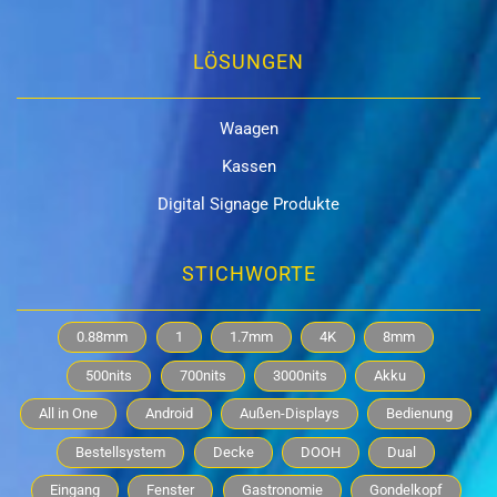
LÖSUNGEN
Waagen
Kassen
Digital Signage Produkte
STICHWORTE
0.88mm
1
1.7mm
4K
8mm
500nits
700nits
3000nits
Akku
All in One
Android
Außen-Displays
Bedienung
Bestellsystem
Decke
DOOH
Dual
Eingang
Fenster
Gastronomie
Gondelkopf