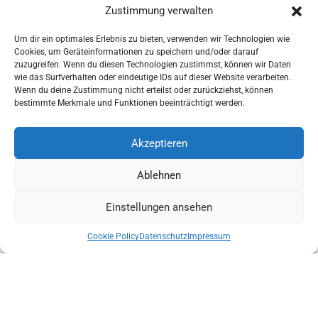
UNSERE ZERTIFIZIERUNGEN
Zustimmung verwalten
Um dir ein optimales Erlebnis zu bieten, verwenden wir Technologien wie
Cookies, um Geräteinformationen zu speichern und/oder darauf
zuzugreifen. Wenn du diesen Technologien zustimmst, können wir Daten
wie das Surfverhalten oder eindeutige IDs auf dieser Website verarbeiten.
Wenn du deine Zustimmung nicht erteilst oder zurückziehst, können
ISO 9001
bestimmte Merkmale und Funktionen beeinträchtigt werden.
Akzeptieren
Ablehnen
ISO 14001
Einstellungen ansehen
0
Cookie Policy
Datenschutz
Impressum
Home
Shop
Cart
ISO 27001