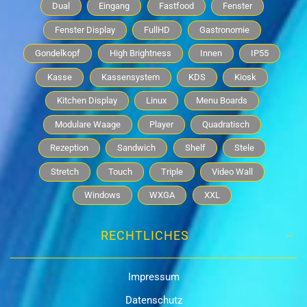
Dual
Eingang
Fastfood
Fenster
Fenster Display
FullHD
Gastronomie
Gondelkopf
High Brightness
Innen
IP55
Kasse
Kassensystem
KDS
Kiosk
Kitchen Display
Linux
Menu Boards
Modulare Waage
Player
Quadratisch
Rezeption
Sandwich
Shelf
Stele
Stretch
Touch
Triple
Video Wall
Windows
WXGA
XXL
RECHTLICHES
Impressum
Datenschutz