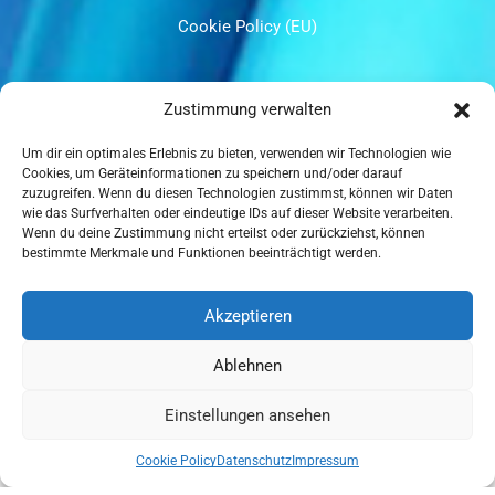
Cookie Policy (EU)
UNSERE ZERTIFIZIERUNGEN
Zustimmung verwalten
Um dir ein optimales Erlebnis zu bieten, verwenden wir Technologien wie
Cookies, um Geräteinformationen zu speichern und/oder darauf
zuzugreifen. Wenn du diesen Technologien zustimmst, können wir Daten
wie das Surfverhalten oder eindeutige IDs auf dieser Website verarbeiten.
Wenn du deine Zustimmung nicht erteilst oder zurückziehst, können
ISO 9001
bestimmte Merkmale und Funktionen beeinträchtigt werden.
Akzeptieren
Ablehnen
ISO 14001
Einstellungen ansehen
0
Cookie Policy
Datenschutz
Impressum
Home
Shop
Cart