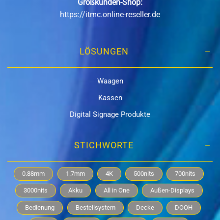
Großkunden-Shop:
https://itmc.online-reseller.de
LÖSUNGEN
Waagen
Kassen
Digital Signage Produkte
STICHWORTE
0.88mm
1.7mm
4K
500nits
700nits
3000nits
Akku
All in One
Außen-Displays
Bedienung
Bestellsystem
Decke
DOOH