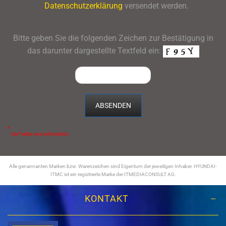
Datenschutzerklärung
versendet werden.
Bitte geben Sie die folgenden Zeichen zur Bestätigung in
das darunter dargestellte Textfeld ein:
*
die Felder sind erforderlich.
Alle genannanten Marken bzw. Warenzeichen sind Eigentum der jeweiligen Inhaber. HYUNDAI-
ITMC ist ein registrierte Marke der ITMEDIACONSULT AG.
KONTAKT