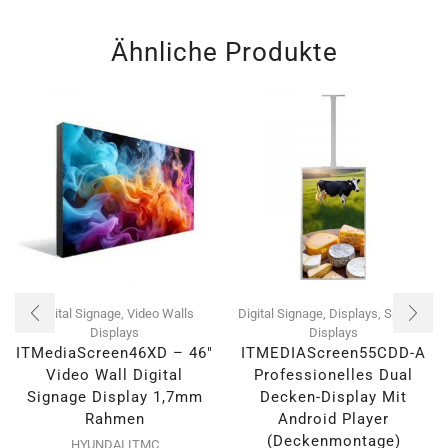
Ähnliche Produkte
Digital Signage
,
Video Walls
Digital Signage
,
Displays
,
Spezial-
Displays
Displays
ITMediaScreen46XD – 46″
ITMEDIAScreen55CDD-A
Video Wall Digital
Professionelles Dual
Signage Display 1,7mm
Decken-Display Mit
Rahmen
Android Player
(Deckenmontage)
HYUNDAI ITMC