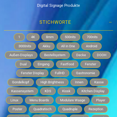
Digital Signage Produkte
STICHWORTE
1
4K
8mm
500nits
700nits
3000nits
Akku
All in One
Android
Außen-Displays
Bestellsystem
Decke
DOOH
Dual
Eingang
Fastfood
Fenster
Fenster Display
FullHD
Gastronomie
Gondelkopf
High Brightness
Innen
Kasse
Kassensystem
KDS
Kiosk
Kitchen Display
Linux
Menu Boards
Modulare Waage
Player
Poster
Quadratisch
Quadruple
Rezeption