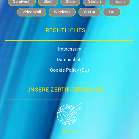
Sandwich
Shelf
Stele
Stretch
Touch
Video Wall
Windows
WXGA
XXL
RECHTLICHES
Impressum
Datenschutz
Cookie Policy (EU)
UNSERE ZERTIFIZIERUNGEN
ISO 9001