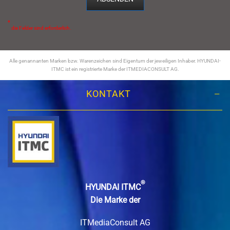
*
die Felder sind erforderlich.
Alle genannanten Marken bzw. Warenzeichen sind Eigentum der jeweiligen Inhaber. HYUNDAI-
ITMC ist ein registrierte Marke der ITMEDIACONSULT AG.
KONTAKT
®
HYUNDAI ITMC
Die Marke der
ITMediaConsult AG