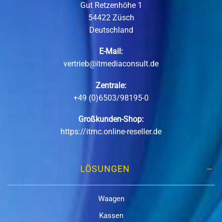
Gut Retzenhöhe 1
54422 Züsch
Deutschland
E-Mail:
vertrieb@itmediaconsult.de
Zentrale:
+49 (0)6503/98195-0
Großkunden-Shop:
https://itmc.online-reseller.de
LÖSUNGEN
Waagen
Kassen