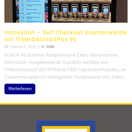
Innovation – Self Checkout Scannerwände
mit ITMediaSmartPos 90
Februar 2, 2026
/
3588
Scan & Go Scanner Ausgabewand Zebra Handscanner
Innovation: Ausgabewände Scan&Go bei Bela von
ITMediaConsult AG HYUNDAI ITMC Hardware-Produkte, im
Zusammenspiel mit intelligenten Handscanner von Zebra...
Weiterlesen