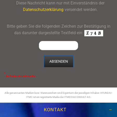
Diese Nachricht kann nur mit Einverständnis der
Datenschutzerklärung
versendet werden.
Bitte geben Sie die folgenden Zeichen zur Bestätigung in
das darunter dargestellte Textfeld ein:
*
die Felder sind erforderlich.
Alle genannanten Marken bzw. Warenzeichen sind Eigentum der jeweiligen Inhaber. HYUNDAI-
ITMC ist ein registrierte Marke der ITMEDIACONSULT AG.
KONTAKT