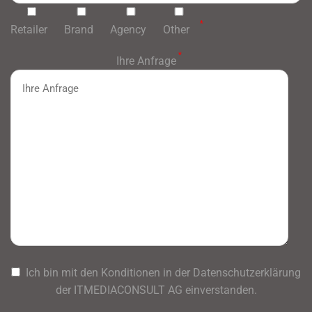
*
Retailer
Brand
Agency
Other
*
Ihre Anfrage
Ich bin mit den Konditionen in der Datenschutzerklärung
der ITMEDIACONSULT AG einverstanden.