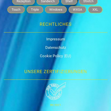
Rezeption
Sandwich
Shelf
Stretch
Touch
Triple
Windows
WXGA
XXL
RECHTLICHES
Impressum
Datenschutz
Cookie Policy (EU)
UNSERE ZERTIFIZIERUNGEN
ISO 9001