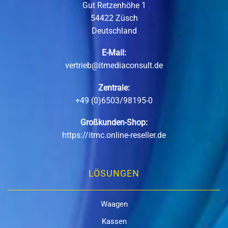
Gut Retzenhöhe 1
54422 Züsch
Deutschland
E-Mail:
vertrieb@itmediaconsult.de
Zentrale:
+49 (0)6503/98195-0
Großkunden-Shop:
https://itmc.online-reseller.de
LÖSUNGEN
Waagen
Kassen