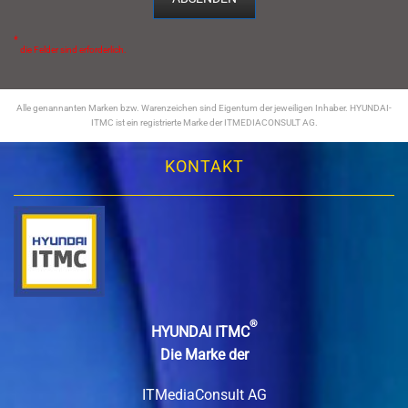
*
die Felder sind erforderlich.
Alle genannanten Marken bzw. Warenzeichen sind Eigentum der jeweiligen Inhaber. HYUNDAI-
ITMC ist ein registrierte Marke der ITMEDIACONSULT AG.
KONTAKT
®
HYUNDAI ITMC
Die Marke der
ITMediaConsult AG