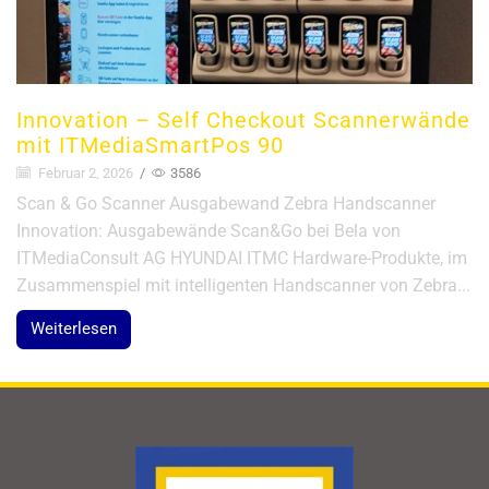
Innovation – Self Checkout Scannerwände
mit ITMediaSmartPos 90
Februar 2, 2026
/
3586
Scan & Go Scanner Ausgabewand Zebra Handscanner
Innovation: Ausgabewände Scan&Go bei Bela von
ITMediaConsult AG HYUNDAI ITMC Hardware-Produkte, im
Zusammenspiel mit intelligenten Handscanner von Zebra...
Weiterlesen