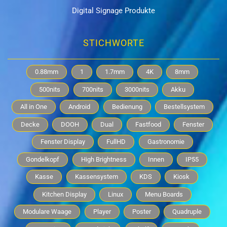
Digital Signage Produkte
STICHWORTE
0.88mm
1
1.7mm
4K
8mm
500nits
700nits
3000nits
Akku
All in One
Android
Bedienung
Bestellsystem
Decke
DOOH
Dual
Fastfood
Fenster
Fenster Display
FullHD
Gastronomie
Gondelkopf
High Brightness
Innen
IP55
Kasse
Kassensystem
KDS
Kiosk
Kitchen Display
Linux
Menu Boards
Modulare Waage
Player
Poster
Quadruple